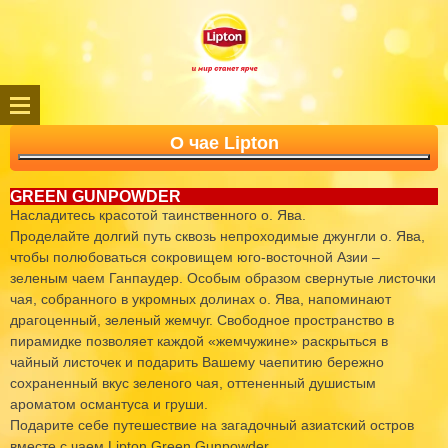
О чае Lipton
GREEN GUNPOWDER
Насладитесь красотой таинственного о. Ява.
Проделайте долгий путь сквозь непроходимые джунгли о. Ява,
чтобы полюбоваться сокровищем юго-восточной Азии –
зеленым чаем Ганпаудер. Особым образом свернутые листочки
чая, собранного в укромных долинах о. Ява, напоминают
драгоценный, зеленый жемчуг. Свободное пространство в
пирамидке позволяет каждой «жемчужине» раскрыться в
чайный листочек и подарить Вашему чаепитию бережно
сохраненный вкус зеленого чая, оттененный душистым
ароматом османтуса и груши.
Подарите себе путешествие на загадочный азиатский остров
вместе с чаем Lipton Green Gunpowder.