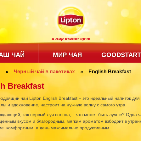
АШ ЧАЙ
МИР ЧАЯ
GOODSTART
n
»
Черный чай в пакетиках
»
English Breakfast
sh Breakfast
бодрящий чай Lipton English Breakfast – это идеальный напиток для
илы и вдохновение, настроит на нужную волну с самого утра.
уждающий, как первый луч солнца, – что может быть лучше? Одна 
щенным вкусом и благородным, мягким ароматом взбодрит в утрен
ие комфортным, а день максимально продуктивным.