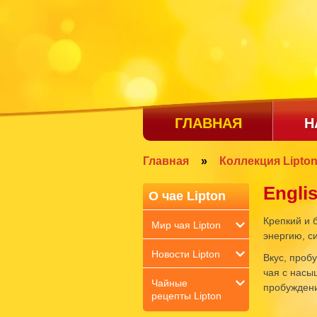
ГЛАВНАЯ
Н
Главная
»
Коллекция Lipto
Engli
О чае Lipton
Крепкий и 
Мир чая Lipton
энергию, с
Новости Lipton
Вкус, проб
чая с насы
Чайные
пробужден
рецепты Lipton